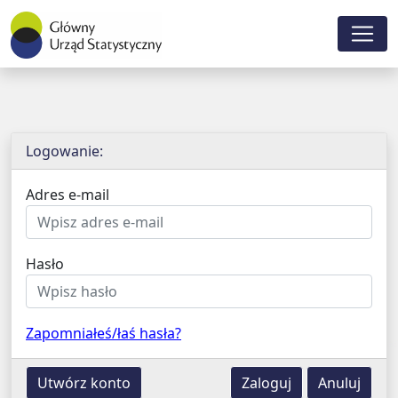
F
Logowanie:
o
L
Adres e-mail
r
o
m
g
Hasło
u
o
l
w
a
Zapomniałeś/łaś hasła?
a
r
n
Utwórz konto
Zaloguj
Anuluj
z
i